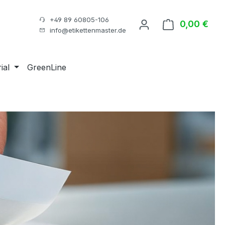
+49 89 60805-106
0,00 €
Ware
info@etikettenmaster.de
ial
GreenLine