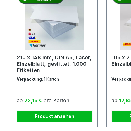
210 x 148 mm, DIN A5, Laser,
105 x 2
Einzelblatt, geslittet, 1.000
Einzelb
Etiketten
Verpackung:
1 Karton
Verpack
Regulärer Preis:
Reguläre
ab
22,15 €
pro Karton
ab
17,8
Produkt ansehen