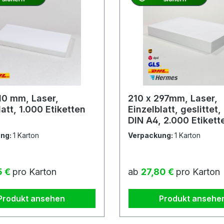
10 mm, Laser,
210 x 297mm, Laser,
latt, 1.000 Etiketten
Einzelblatt, geslittet, 500
DIN A4, 2.000 Etikett
ung:
1 Karton
Verpackung:
1 Karton
r Preis:
Regulärer Preis:
5 €
pro Karton
ab
27,80 €
pro Karton
Produkt ansehen
Produkt ansehe