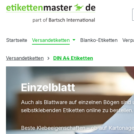
m Hauptinhalt springen
Zur Suche springen
Zur Hauptnavigation springen
Startseite
Versandetiketten
Blanko-Etiketten
Verp
Versandetiketten
DIN A4 Etiketten
Einzelblatt
Auch als Blattware auf einzelnen Bögen sind 
selbstklebenden Etiketten online zu bestellen.
Beste Klebeeigenschaften – ob auf Kartonag