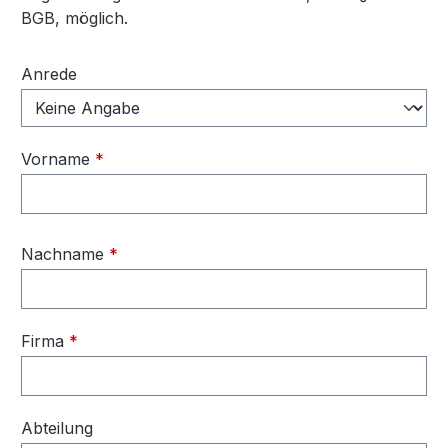
BGB, möglich.
Persönliche Informationen
Anrede
Vorname
*
Nachname
*
Firma
*
Abteilung