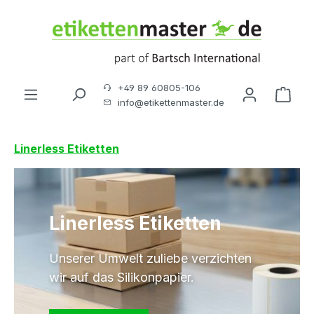
Zum Hauptinhalt springen
+49 89 60805-106
Ware
info@etikettenmaster.de
Linerless Etiketten
Linerless Etiketten
Unserer Umwelt zuliebe verzichten
wir auf das Silikonpapier.