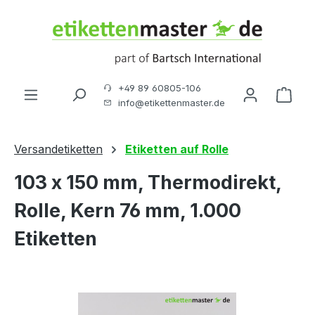
Zum Hauptinhalt springen
+49 89 60805-106
Ware
info@etikettenmaster.de
Versandetiketten
Etiketten auf Rolle
103 x 150 mm, Thermodirekt,
Rolle, Kern 76 mm, 1.000
Etiketten
Bildergalerie überspringen