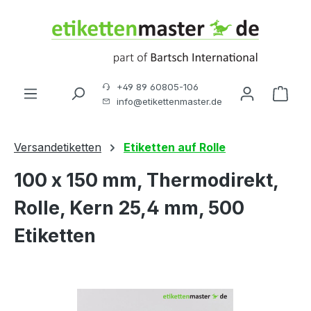
Zum Hauptinhalt springen
+49 89 60805-106
Ware
info@etikettenmaster.de
Versandetiketten
Etiketten auf Rolle
100 x 150 mm, Thermodirekt,
Rolle, Kern 25,4 mm, 500
Etiketten
Bildergalerie überspringen