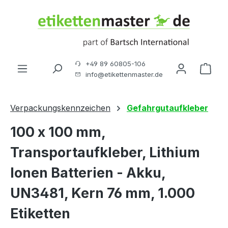
Zum Hauptinhalt springen
+49 89 60805-106
Ware
info@etikettenmaster.de
Verpackungskennzeichen
Gefahrgutaufkleber
100 x 100 mm,
Transportaufkleber, Lithium
Ionen Batterien - Akku,
UN3481, Kern 76 mm, 1.000
Etiketten